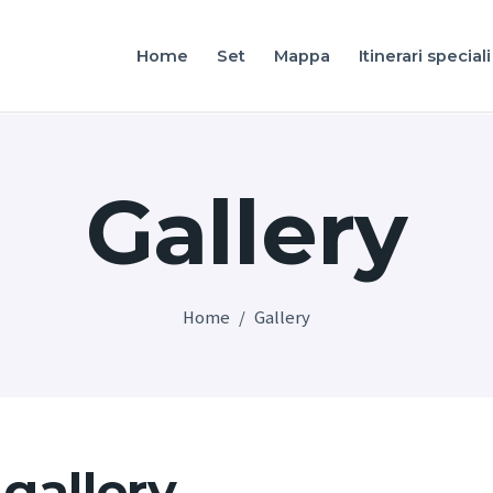
Home
Home
Set
Mappa
Itinerari speciali
Friuli Venezia Giulia film locations
Set
Mappa
Gallery
Itinerari speciali
Vivi FVG
News
Home
Gallery
Italiano
 gallery