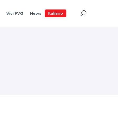
Vivi FVG
News
Italiano