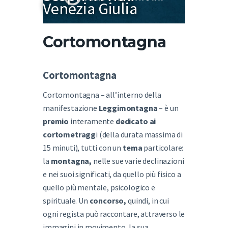
Venezia Giulia
Cortomontagna
Cortomontagna
Cortomontagna – all’interno della
manifestazione
Leggimontagna
– è un
premio
interamente
dedicato ai
cortometragg
i (della durata massima di
15 minuti), tutti con un
tema
particolare:
la
montagna,
nelle sue varie declinazioni
e nei suoi significati, da quello più fisico a
quello più mentale, psicologico e
spirituale. Un
concorso,
quindi, in cui
ogni regista può raccontare, attraverso le
immagini in movimento, la sua