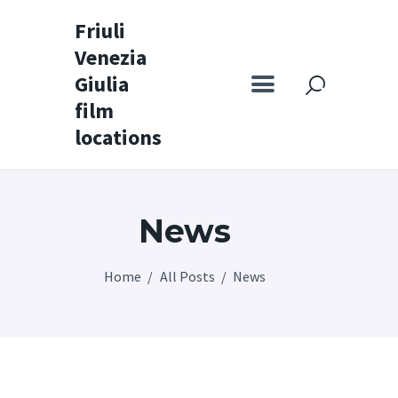
Friuli
Venezia
Friuli Venezia Giulia film locations
Giulia
film
Home
locations
Set
Map
News
Special itineraries
Experience FVG
Home
All Posts
News
News
Castello di Spessa
Golf Wine Resort &
SPA