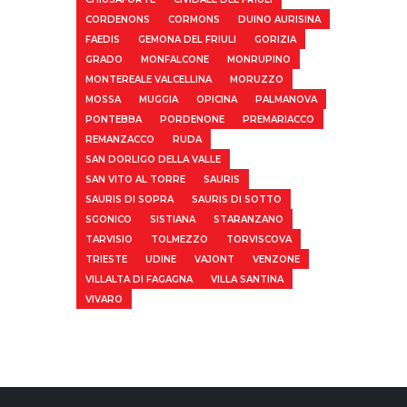
CORDENONS
CORMONS
DUINO AURISINA
FAEDIS
GEMONA DEL FRIULI
GORIZIA
GRADO
MONFALCONE
MONRUPINO
MONTEREALE VALCELLINA
MORUZZO
MOSSA
MUGGIA
OPICINA
PALMANOVA
PONTEBBA
PORDENONE
PREMARIACCO
REMANZACCO
RUDA
SAN DORLIGO DELLA VALLE
SAN VITO AL TORRE
SAURIS
SAURIS DI SOPRA
SAURIS DI SOTTO
SGONICO
SISTIANA
STARANZANO
TARVISIO
TOLMEZZO
TORVISCOVA
TRIESTE
UDINE
VAJONT
VENZONE
VILLALTA DI FAGAGNA
VILLA SANTINA
VIVARO