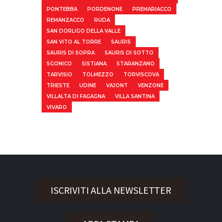
PONTEBBA
PORDENONE
PREMARIACCO
REMANZACCO
RUDA
SAN DORLIGO DELLA VALLE
SAN VITO AL TORRE
SAURIS
SAURIS DI SOPRA
SAURIS DI SOTTO
SGONICO
SISTIANA
STARANZANO
TARVISIO
TOLMEZZO
TORVISCOVA
TRIESTE
UDINE
VAJONT
VENZONE
VILLALTA DI FAGAGNA
VILLA SANTINA
VIVARO
ISCRIVITI ALLA NEWSLETTER