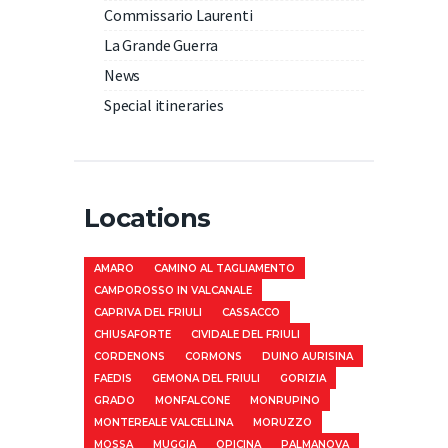
Commissario Laurenti
La Grande Guerra
News
Special itineraries
Locations
AMARO
CAMINO AL TAGLIAMENTO
CAMPOROSSO IN VALCANALE
CAPRIVA DEL FRIULI
CASSACCO
CHIUSAFORTE
CIVIDALE DEL FRIULI
CORDENONS
CORMONS
DUINO AURISINA
FAEDIS
GEMONA DEL FRIULI
GORIZIA
GRADO
MONFALCONE
MONRUPINO
MONTEREALE VALCELLINA
MORUZZO
MOSSA
MUGGIA
OPICINA
PALMANOVA