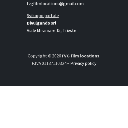
fvgfilmlocations@gmail.com
Sviluppo portale
Divulgando srl
Viale Miramare 15, Trieste
Copyright © 2026
FVG film locations
.
P.IVA 01137110324 –
Privacy policy
Italiano
(
Italian
)
English
Deutsch
(
German
)