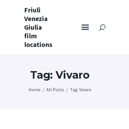
Friuli
Venezia
Friuli Venezia Giulia film locations
Giulia
film
Home
locations
Set
Map
Tag: Vivaro
Special itineraries
Experience FVG
Home
All Posts
Tag: Vivaro
News
Castello di Spessa
Golf Wine Resort &
SPA