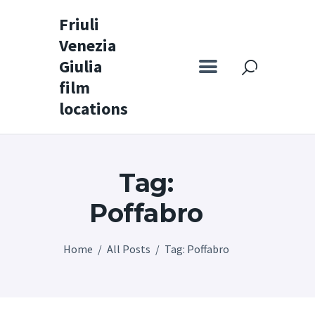
Friuli
Venezia
Friuli Venezia Giulia film locations
Giulia
film
Home
locations
Set
Map
Tag:
Special itineraries
Experience FVG
Poffabro
News
Home
All Posts
Tag: Poffabro
Castello di Spessa
Golf Wine Resort &
SPA