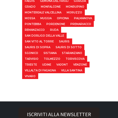
FAEDIS
GEMONA DEL FRIULI
GORIZIA
GRADO
MONFALCONE
MONRUPINO
MONTEREALE VALCELLINA
MORUZZO
MOSSA
MUGGIA
OPICINA
PALMANOVA
PONTEBBA
PORDENONE
PREMARIACCO
REMANZACCO
RUDA
SAN DORLIGO DELLA VALLE
SAN VITO AL TORRE
SAURIS
SAURIS DI SOPRA
SAURIS DI SOTTO
SGONICO
SISTIANA
STARANZANO
TARVISIO
TOLMEZZO
TORVISCOVA
TRIESTE
UDINE
VAJONT
VENZONE
VILLALTA DI FAGAGNA
VILLA SANTINA
VIVARO
ISCRIVITI ALLA NEWSLETTER