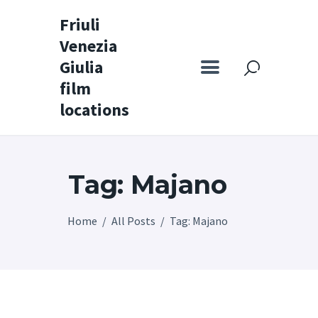
Friuli
Venezia
Friuli Venezia Giulia film locations
Giulia
film
Home
locations
Set
Map
Tag: Majano
Special itineraries
Experience FVG
Home
All Posts
Tag: Majano
News
Castello di Spessa
Golf Wine Resort &
SPA