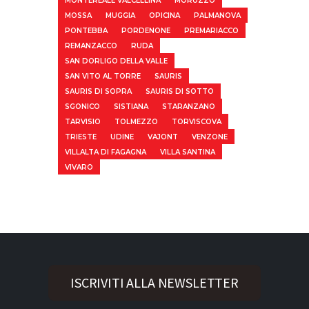
MONTEREALE VALCELLINA
MORUZZO
MOSSA
MUGGIA
OPICINA
PALMANOVA
PONTEBBA
PORDENONE
PREMARIACCO
REMANZACCO
RUDA
SAN DORLIGO DELLA VALLE
SAN VITO AL TORRE
SAURIS
SAURIS DI SOPRA
SAURIS DI SOTTO
SGONICO
SISTIANA
STARANZANO
TARVISIO
TOLMEZZO
TORVISCOVA
TRIESTE
UDINE
VAJONT
VENZONE
VILLALTA DI FAGAGNA
VILLA SANTINA
VIVARO
ISCRIVITI ALLA NEWSLETTER