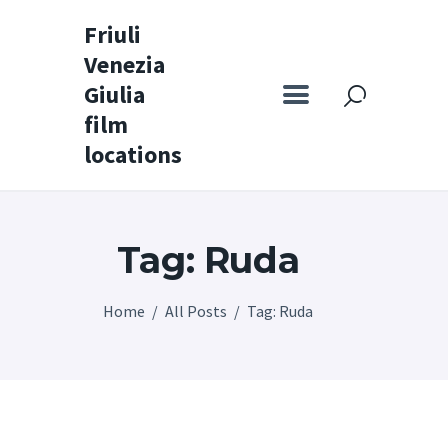
Friuli
Venezia
Friuli Venezia Giulia film locations
Giulia
film
Home
locations
Set
Map
Tag: Ruda
Special itineraries
Experience FVG
Home
All Posts
Tag: Ruda
News
Castello di Spessa
Golf Wine Resort &
SPA