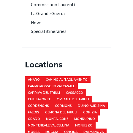
Commissario Laurenti
La Grande Guerra
News
Special itineraries
Locations
AMARO
CAMINO AL TAGLIAMENTO
CAMPOROSSO IN VALCANALE
CAPRIVA DEL FRIULI
CASSACCO
CHIUSAFORTE
CIVIDALE DEL FRIULI
CORDENONS
CORMONS
DUINO AURISINA
FAEDIS
GEMONA DEL FRIULI
GORIZIA
GRADO
MONFALCONE
MONRUPINO
MONTEREALE VALCELLINA
MORUZZO
MOSSA
MUGGIA
OPICINA
PALMANOVA