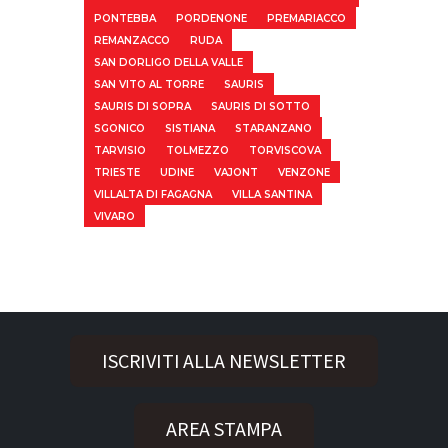
PONTEBBA
PORDENONE
PREMARIACCO
REMANZACCO
RUDA
SAN DORLIGO DELLA VALLE
SAN VITO AL TORRE
SAURIS
SAURIS DI SOPRA
SAURIS DI SOTTO
SGONICO
SISTIANA
STARANZANO
TARVISIO
TOLMEZZO
TORVISCOVA
TRIESTE
UDINE
VAJONT
VENZONE
VILLALTA DI FAGAGNA
VILLA SANTINA
VIVARO
ISCRIVITI ALLA NEWSLETTER
AREA STAMPA