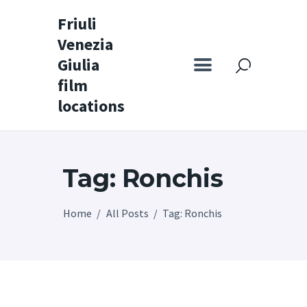
Friuli
Venezia
Friuli Venezia Giulia film locations
Giulia
film
Home
locations
Set
Map
Tag: Ronchis
Special itineraries
Experience FVG
Home
All Posts
Tag: Ronchis
News
Castello di Spessa
Golf Wine Resort &
SPA