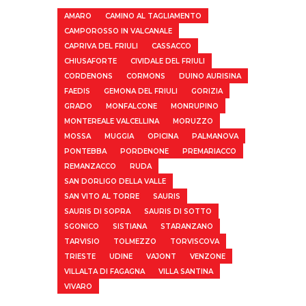
AMARO
CAMINO AL TAGLIAMENTO
CAMPOROSSO IN VALCANALE
CAPRIVA DEL FRIULI
CASSACCO
CHIUSAFORTE
CIVIDALE DEL FRIULI
CORDENONS
CORMONS
DUINO AURISINA
FAEDIS
GEMONA DEL FRIULI
GORIZIA
GRADO
MONFALCONE
MONRUPINO
MONTEREALE VALCELLINA
MORUZZO
MOSSA
MUGGIA
OPICINA
PALMANOVA
PONTEBBA
PORDENONE
PREMARIACCO
REMANZACCO
RUDA
SAN DORLIGO DELLA VALLE
SAN VITO AL TORRE
SAURIS
SAURIS DI SOPRA
SAURIS DI SOTTO
SGONICO
SISTIANA
STARANZANO
TARVISIO
TOLMEZZO
TORVISCOVA
TRIESTE
UDINE
VAJONT
VENZONE
VILLALTA DI FAGAGNA
VILLA SANTINA
VIVARO