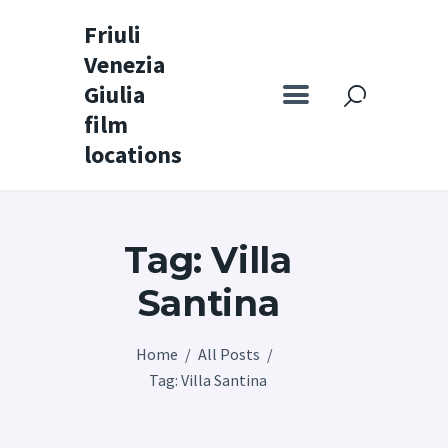
Friuli
Venezia
Friuli Venezia Giulia film locations
Giulia
film
Home
locations
Set
Map
Tag: Villa
Special itineraries
Experience FVG
Santina
News
Home
All Posts
Castello di Spessa
Tag: Villa Santina
Golf Wine Resort &
SPA