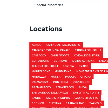
Special itineraries
Locations
AMARO
CAMINO AL TAGLIAMENTO
CAMPOROSSO IN VALCANALE
CAPRIVA DEL FRIULI
CASSACCO
CHIUSAFORTE
CIVIDALE DEL FRIULI
CORDENONS
CORMONS
DUINO AURISINA
FAEDI
GEMONA DEL FRIULI
GORIZIA
GRADO
MONFALCONE
MONRUPINO
MONTEREALE VALCELLI
MORUZZO
MOSSA
MUGGIA
OPICINA
PALMANOVA
PONTEBBA
PORDENONE
PREMARIACCO
REMANZACCO
RUDA
SAN DORLIGO DELLA VALLE
SAN VITO AL TORRE
SAURIS
SAURIS DI SOPRA
SAURIS DI SOTTO
SGONICO
SISTIANA
STARANZANO
TARVISIO