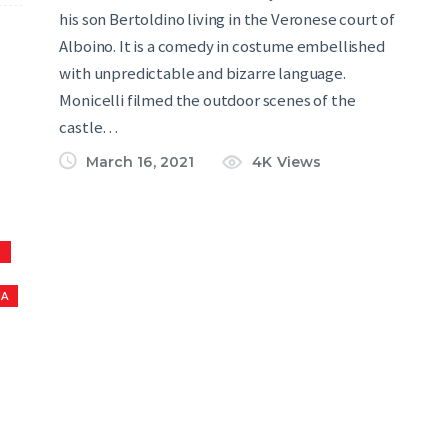
his son Bertoldino living in the Veronese court of
Alboino. It is a comedy in costume embellished
with unpredictable and bizarre language.
Monicelli filmed the outdoor scenes of the
castle…
March 16, 2021
4K
Views
S
NA