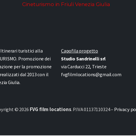
Cineturismo in Friuli Venezia Giulia
inerari turistici alla
Capofila progetto
URISMO. Promozione dei
Studio Sandrinelli srl
azione per la promozione
via Carducci 22, Trieste
 realizzati dal 2013 con il
fvgfilmlocations@gmail.com
ia Giulia.
yright © 2026
FVG film locations
. P.IVA 01137110324 –
Privacy po