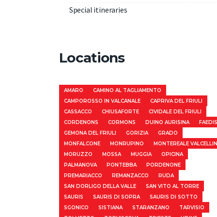
Special itineraries
Locations
AMARO
CAMINO AL TAGLIAMENTO
CAMPOROSSO IN VALCANALE
CAPRIVA DEL FRIULI
CASSACCO
CHIUSAFORTE
CIVIDALE DEL FRIULI
CORDENONS
CORMONS
DUINO AURISINA
FAEDI
GEMONA DEL FRIULI
GORIZIA
GRADO
MONFALCONE
MONRUPINO
MONTEREALE VALCELLI
MORUZZO
MOSSA
MUGGIA
OPICINA
PALMANOVA
PONTEBBA
PORDENONE
PREMARIACCO
REMANZACCO
RUDA
SAN DORLIGO DELLA VALLE
SAN VITO AL TORRE
SAURIS
SAURIS DI SOPRA
SAURIS DI SOTTO
SGONICO
SISTIANA
STARANZANO
TARVISIO