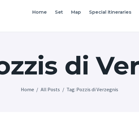
Home
Home
Set
Map
Special itineraries
Friuli Venezia Giulia film locations
Set
Map
ozzis di Ve
Special itineraries
Experience FVG
News
Home
All Posts
Tag: Pozzis di Verzegnis
Castello di Spessa
Golf Wine Resort &
SPA