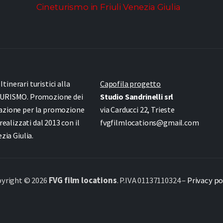
Cineturismo in Friuli Venezia Giulia
inerari turistici alla
Capofila progetto
URISMO. Promozione dei
Studio Sandrinelli srl
azione per la promozione
via Carducci 22, Trieste
 realizzati dal 2013 con il
fvgfilmlocations@gmail.com
ia Giulia.
yright © 2026
FVG film locations
. P.IVA 01137110324 –
Privacy po