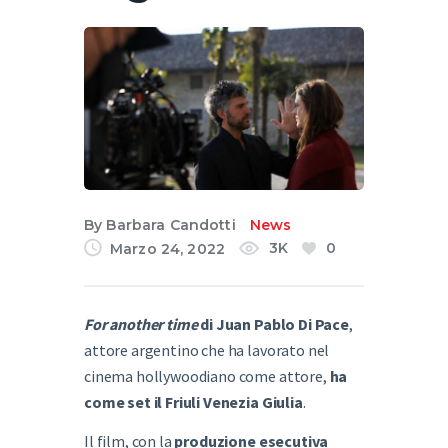
By
Barbara Candotti
News
3K
0
Marzo 24, 2022
For another time
di Juan Pablo Di Pace
,
attore argentino che ha lavorato nel
cinema hollywoodiano come attore,
ha
come set il Friuli Venezia Giulia
.
Il film, con la
produzione esecutiva