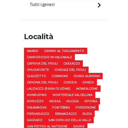
Tutti i generi
Località
AMARO
CAMINO AL TAGLIAMENTO
CAMPOROSSO IN VALCANALE
CAPRIVA DEL FRIULI
CASSACCO
CHIUSAFORTE
CIVIDALE DEL FRIULI
CLAUZETTO
CORMONS
DUINO AURISINA
GEMONA DEL FRIULI
GORIZIA
GRADO
LAUZACCO (PAVIA DI UDINE)
MONFALCONE
MONRUPINO
MONTEREALE VALCELLINA
MORUZZO
MOSSA
MUGGIA
OPICINA
PALMANOVA
PONTEBBA
PORDENONE
PREMARIACCO
REMANZACCO
RUDA
SAGRADO
SAN DORLIGO DELLA VALLE
SAN PIETRO AL NATISONE
SAURIS