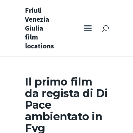
Friuli
Venezia
Friuli Venezia Giulia film locations
Giulia
film
Home
locations
Set
Mappa
Itinerari speciali
Il primo film
Vivi FVG
da regista di Di
News
Pace
Italiano
ambientato in
Fvg