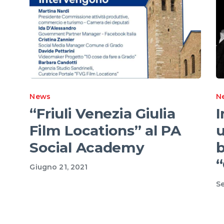
News
N
“Friuli Venezia Giulia
I
Film Locations” al PA
u
Social Academy
b
“
Giugno 21, 2021
Se