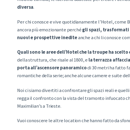
diversa
.
Per chi conosce e vive quotidianamente l’Hotel, come Bar
ancora più emozionante perché
gli spazi, trasformati
nuovi e prospettive inedite
anche a chi li conosce com
Quali sono le aree dell’Hotel che la troupe ha scelto
della struttura, che risale al 1800, e
la terrazza affacci
porta all’ascensore panoramico
di 30 metri ha fatto 
romantiche della serie; anche alcune camere e suite del
Noi ci siamo divertiti a confrontare gli spazi reali e quelli
regga il confronto con la vista del tramonto infuocato ch
Maximilian’s a Trieste.
Vuoi conoscere le altre location che hanno fatto da sfon