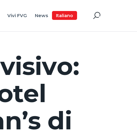
Vivi FVG
News
Italiano
visivo:
otel
n’s di