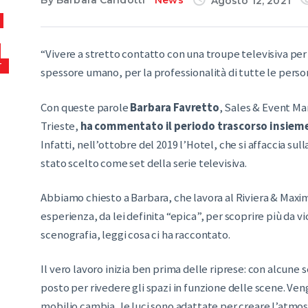
By
Barbara Candotti
News
Agosto 12, 2021
“Vivere a stretto contatto con una troupe televisiva pe
T
spessore umano, per la professionalità di tutte le person
Con queste parole
Barbara Favretto
, Sales & Event Ma
Trieste,
ha commentato il periodo trascorso insieme
Infatti, nell’ottobre del 2019 l’Hotel, che si affaccia sull
stato scelto come set della serie televisiva.
Abbiamo chiesto a Barbara, che lavora al Riviera & Maximi
esperienza, da lei definita “epica”, per scoprire più da v
scenografia, leggi cosa ci ha raccontato.
Il vero lavoro inizia ben prima delle riprese: con alcune
posto per rivedere gli spazi in funzione delle scene. Ven
mobilio cambia, le luci sono adattate per creare l’atmos