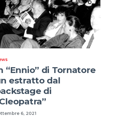
ews
n “Ennio” di Tornatore
n estratto dal
ackstage di
Cleopatra”
ttembre 6, 2021