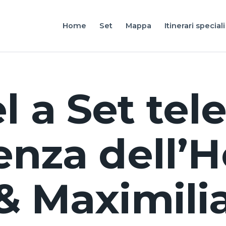
Home
Home
Set
Mappa
Itinerari speciali
Friuli Venezia Giulia film locations
Set
Mappa
Itinerari speciali
 a Set tele
Vivi FVG
enza dell’H
News
Italiano
& Maximilia