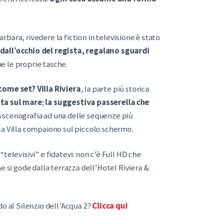
bara, rivedere la fiction in televisione è stato
 dall’occhio del regista, regalano sguardi
e le proprie tasche.
 come set?
Villa Riviera
, la parte più storica
ata sul mare
;
la suggestiva passerella che
fa scenografia ad una delle sequenze più
la Villa compaiono sul piccolo schermo.
 “televisivi” e fidatevi: non c’è Full HD che
e si gode dalla terrazza dell’Hotel Riviera &
do al Silenzio dell’Acqua 2?
Clicca qui