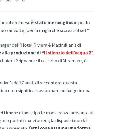
3K
0
r un intero mese
è stato meraviglioso
: per lo
e coinvolte, per la magia che si crea sul set.”
nager dell’Hotel Riviera & Maximilian’s di
 alla produzione di
“
Il silenzio dell’acqua 2
”.
a baia di Grignano e il castello di Miramare, è
lian’s da 17 anni, di raccontarci questa
icino cosa significa trasformare un luogo in una
 settimane di anticipo le maestranze arrivano sul
gono portati nuovi arredi, la disposizione del
fera ricercata.
Ogni cosa assume una forma