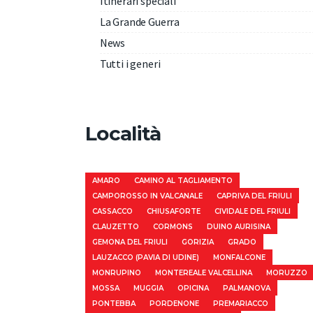
Itinerari speciali
La Grande Guerra
News
Tutti i generi
Località
AMARO
CAMINO AL TAGLIAMENTO
CAMPOROSSO IN VALCANALE
CAPRIVA DEL FRIULI
CASSACCO
CHIUSAFORTE
CIVIDALE DEL FRIULI
CLAUZETTO
CORMONS
DUINO AURISINA
GEMONA DEL FRIULI
GORIZIA
GRADO
LAUZACCO (PAVIA DI UDINE)
MONFALCONE
MONRUPINO
MONTEREALE VALCELLINA
MORUZZO
MOSSA
MUGGIA
OPICINA
PALMANOVA
PONTEBBA
PORDENONE
PREMARIACCO