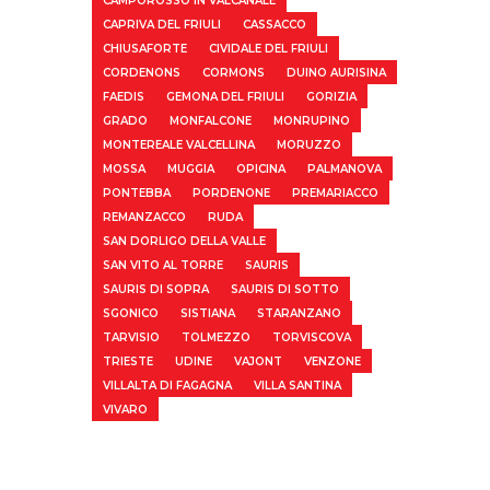
CAMPOROSSO IN VALCANALE
CAPRIVA DEL FRIULI
CASSACCO
CHIUSAFORTE
CIVIDALE DEL FRIULI
CORDENONS
CORMONS
DUINO AURISINA
FAEDIS
GEMONA DEL FRIULI
GORIZIA
GRADO
MONFALCONE
MONRUPINO
MONTEREALE VALCELLINA
MORUZZO
MOSSA
MUGGIA
OPICINA
PALMANOVA
PONTEBBA
PORDENONE
PREMARIACCO
REMANZACCO
RUDA
SAN DORLIGO DELLA VALLE
SAN VITO AL TORRE
SAURIS
SAURIS DI SOPRA
SAURIS DI SOTTO
SGONICO
SISTIANA
STARANZANO
TARVISIO
TOLMEZZO
TORVISCOVA
TRIESTE
UDINE
VAJONT
VENZONE
VILLALTA DI FAGAGNA
VILLA SANTINA
VIVARO