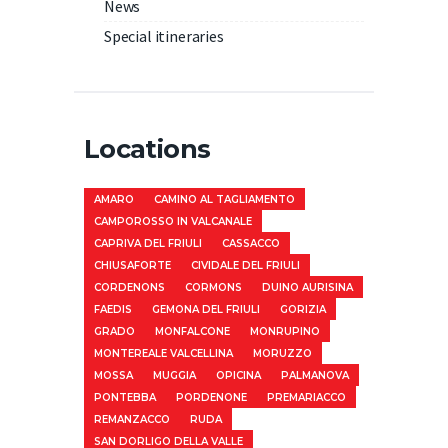
News
Special itineraries
Locations
AMARO
CAMINO AL TAGLIAMENTO
CAMPOROSSO IN VALCANALE
CAPRIVA DEL FRIULI
CASSACCO
CHIUSAFORTE
CIVIDALE DEL FRIULI
CORDENONS
CORMONS
DUINO AURISINA
FAEDIS
GEMONA DEL FRIULI
GORIZIA
GRADO
MONFALCONE
MONRUPINO
MONTEREALE VALCELLINA
MORUZZO
MOSSA
MUGGIA
OPICINA
PALMANOVA
PONTEBBA
PORDENONE
PREMARIACCO
REMANZACCO
RUDA
SAN DORLIGO DELLA VALLE