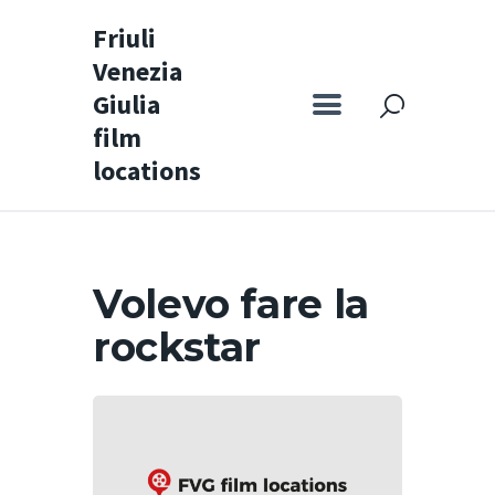
Friuli
Venezia
Friuli Venezia Giulia film locations
Giulia
film
Home
locations
Set
Map
Special itineraries
Volevo fare la
Experience FVG
rockstar
News
Castello di Spessa
Golf Wine Resort &
SPA