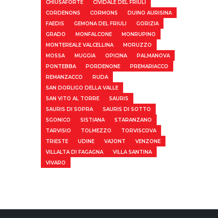
CHIUSAFORTE
CIVIDALE DEL FRIULI
CORDENONS
CORMONS
DUINO AURISINA
FAEDIS
GEMONA DEL FRIULI
GORIZIA
GRADO
MONFALCONE
MONRUPINO
MONTEREALE VALCELLINA
MORUZZO
MOSSA
MUGGIA
OPICINA
PALMANOVA
PONTEBBA
PORDENONE
PREMARIACCO
REMANZACCO
RUDA
SAN DORLIGO DELLA VALLE
SAN VITO AL TORRE
SAURIS
SAURIS DI SOPRA
SAURIS DI SOTTO
SGONICO
SISTIANA
STARANZANO
TARVISIO
TOLMEZZO
TORVISCOVA
TRIESTE
UDINE
VAJONT
VENZONE
VILLALTA DI FAGAGNA
VILLA SANTINA
VIVARO